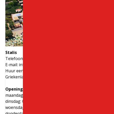
Stalis
Telefoonnummer: + 30 28970 23988
E-mail:
info@creteroyal.com
Huur een auto op de Stalis. Autoverhuur Stalis,
Griekenland. Autohuur in Stalis.
Openingstijden
maandag: Open 24 uur
dinsdag: Open 24 uur
woensdag: Open 24 uur
donderdag: Open 24 uur