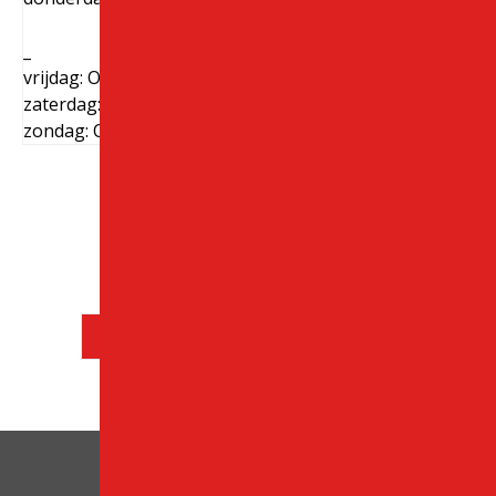
_
vrijdag: Open 24 uur
zaterdag: Open 24 uur
zondag: Open 24 uur
Controleer Motorbike Fleet
Controleer Autoverhuur Fleet
Zoek Tarieven en Beschikbaarheid
Toplocaties op Kreta