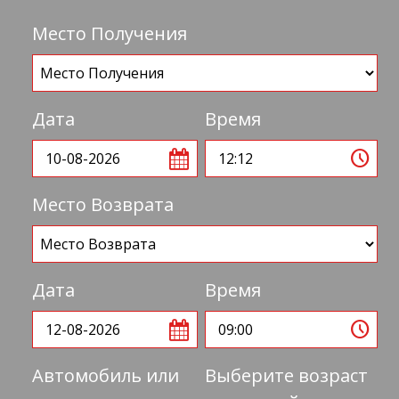
Место Получения
Дата
Время
schedule
Место Возврата
Дата
Время
schedule
Αвтомобиль или
Выберите возраст