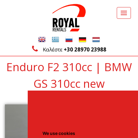
Καλέστε
+30 28970 23988
Enduro F2 310cc | BMW
GS 310cc new
Back to Vehicles List
We use cookies