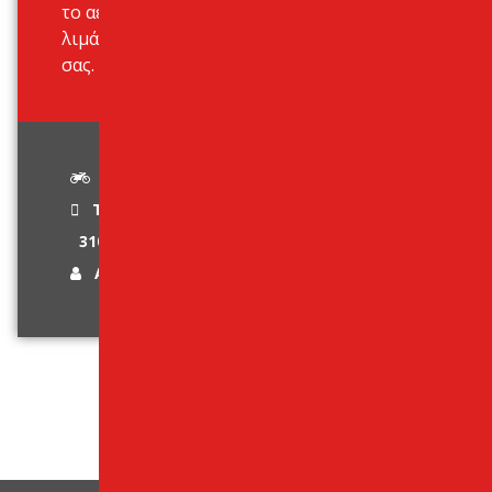
το αεροδρόμιο των Χανίων, τα
λιμάνια αλλά και στο ξενοδοχείο
σας.
Στάνταρ
Τετράχρονο
310 cc
Age Limit 24 +
Κάντε Κράτηση