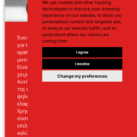
We use cookies and other tracking
technologies to improve your browsing
experience on our website, to show you
personalized content and targeted ads,
to analyze our website traffic, and to
understand where our visitors are
Ένα enduro που έχει σχεδιαστεί
coming from.
για την πόλη και για όσους
αγαπούν απλά την οδήγηση
I agree
μοτοσικλετών στη γύρω ύπαιθρο.
I decline
Είναι ευέλικτο, εύκολο στο
χειρισμό, και σπορ ταυτόχρονα.
Change my preferences
Αυτή η μοτοσικλέτα είναι η ουσία
της οδηγικής απόλαυσης αν είστε
ψηλός ή κοντός οδηγός. Είναι
ελαφρύ, ασφαλές και αξιόπιστο.
Χρησιμοποιήστε το online
σύστημα κρατήσεων μας για να
επιλέξετε την ενοικίαση σας σε
καλύτερες τιμές για Το Ηράκλειο ή