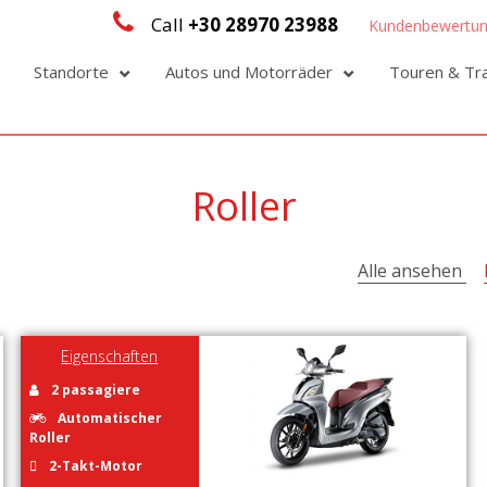
Call
+30 28970 23988
Kundenbewertu
Standorte
Autos und Motorräder
Touren & Tr
Roller
Alle ansehen
Eigenschaften
2 passagiere
Automatischer
Roller
2-Takt-Motor