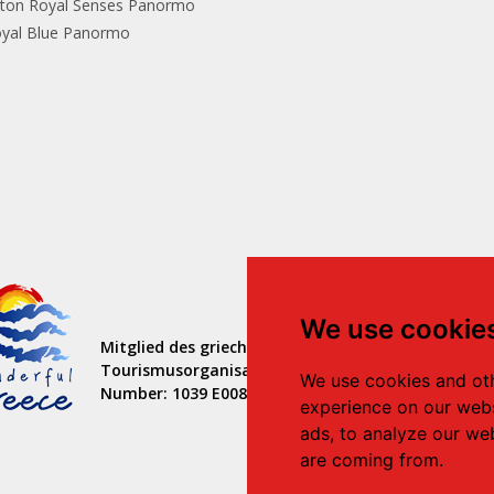
lton Royal Senses Panormo
yal Blue Panormo
We use cookie
Mitglied des griechischen
Tourismusorganisation
We use cookies and oth
Number: 1039 E008 100 71700
experience on our webs
ads, to analyze our web
are coming from.