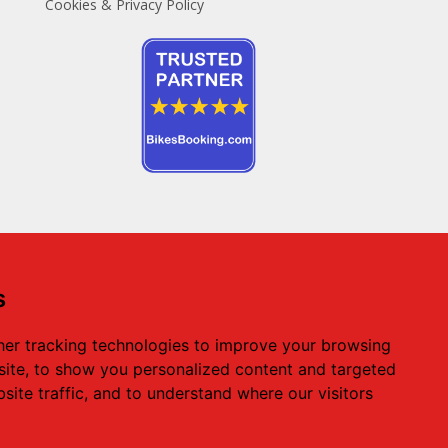
Cookies & Privacy Policy
s
Zentrale Vermietungsgeschäftsstelle:
Hersonissos – Heraklion
er tracking technologies to improve your browsing
Telefon:
+ 30 28970 23988
, Mob:
+ 30 69323
ite, to show you personalized content and targeted
11388
,
site traffic, and to understand where our visitors
Email:
info@creteroyal.com