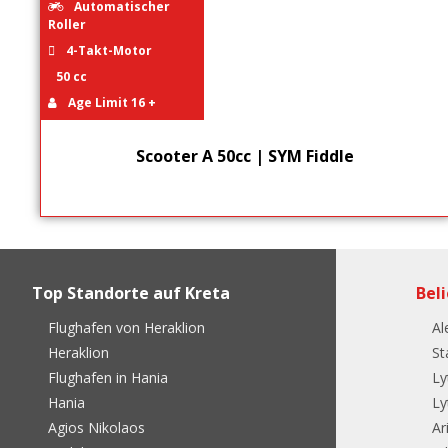
Automatischer
Roller
4-Takt-Motor
50 cc
Age Limit 16 +
Scooter A 50cc | SYM Fiddle
Top Standorte auf Kreta
Bel
Flughafen von Heraklion
Al
Heraklion
St
Flughafen in Hania
Ly
Hania
Ly
Agios Nikolaos
Ar