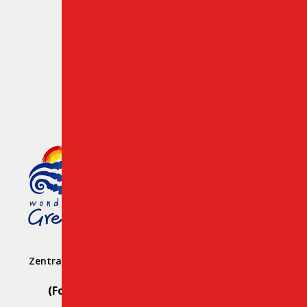
Mitglied des griechischen
Tourismusorganisation
1039 E008 100 71700
Zentrale Vermietungsgeschäftsstelle: Hersonissos –
Heraklion
(For Reservation Only Call)
Whats App:
+30 69812 29107