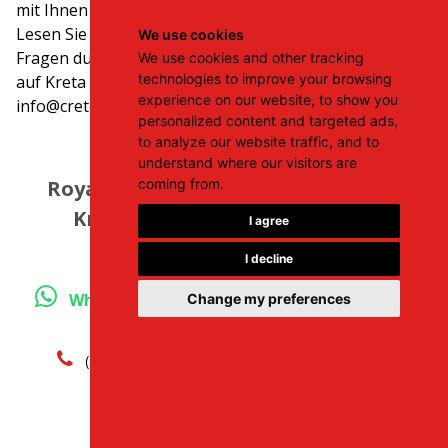
mit Ihnen in Verbindung setzen!
Lesen Sie unbedingt unsere Seite Häufig gestellte
We use cookies
Fragen durch, die alle Ihre Fragen zu Ihrem Mietwagen
We use cookies and other tracking
technologies to improve your browsing
auf Kreta beantworten kann.
experience on our website, to show you
info@creteroyal.com
personalized content and targeted ads,
to analyze our website traffic, and to
understand where our visitors are
Royal Rentals - Central Car Rental
coming from.
Kreta – Stationen: Heraklion,
I agree
Hersonissos
I decline
Whats App
+30 69812 29107
(For Reservation
Change my preferences
Only)
(Nur für Pannenhilfe anrufen)
+30 28970 23988
Email:
info@creteroyal.com