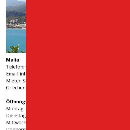
Malia
Telefon: + 30 28970 23988
Email:
info@creteroyal.com
Mieten Sie ein Auto am Malia. Mietwagen Malia,
Griechenland. Autovermietung am Malia.
Öffnungszeiten
Montag: 24 Stunden geöffnet
Dienstag: 24 Stunden geöffnet
Mittwoch: 24 Stunden geöffnet
Donnerstag: 24 Stunden geöffnet