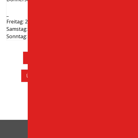
_
Freitag: 24 Stunden geöffnet
Samstag: 24 Stunden geöffnet
Sonntag: 24 Stunden geöffnet
Überprüfen Sie die Motorradflotte
Überprüfen Sie die Mietwagenflotte
Suchpreise & Verfügbarkeit
Top Standorte auf Kreta