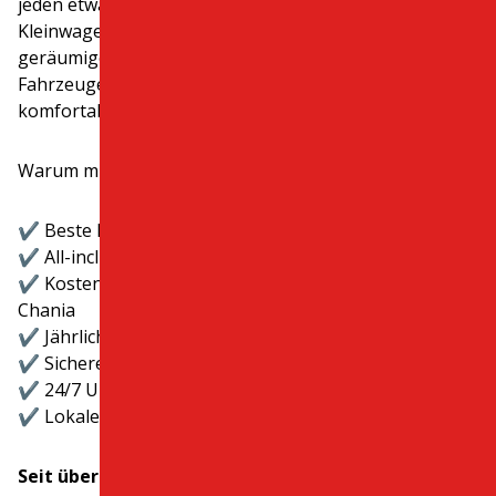
jeden etwas: von spritzigen Rollern und günstigen
Kleinwagen bis hin zu luxuriösen Cabrios und
geräumigen Familienvans. Wir erneuern unsere
Fahrzeuge regelmäßig, sodass Sie stets sicher und
komfortabel unterwegs sind.​
Warum mit uns reisen?
✔️ Beste Preise und attraktive Sonderangebote
✔️ All-inclusive-Hotelpakete ohne versteckte Kosten
✔️ Kostenlose Lieferung zu den Flughäfen Heraklion &
Chania
✔️ Jährlich erneuerte Fahrzeuge
✔️ Sichere, zuverlässige Mietwagen für jeden Reisetyp
✔️ 24/7 Unterstützung
✔️ Lokale Experten, die jederzeit helfen
Seit über 20 Jahren helfen wir Menschen dabei,