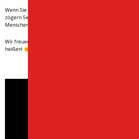
Wenn Sie Fragen haben, egal ob groß oder klein,
zögern Sie nicht, uns zu kontaktieren. Wir sind echte
Menschen und helfen Ihnen gerne weiter.​
Wir freuen uns darauf, Sie auf Kreta willkommen zu
heißen! 🌞​