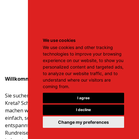
We use cookies
We use cookies and other tracking
technologies to improve your browsing
Wir über uns
experience on our website, to show you
personalized content and targeted ads,
to analyze our website traffic, and to
Willkommen bei Royal Rent a Car Kreta!
understand where our visitors are
coming from.
Sie suchen nach einem Mietwagen oder Roller auf
I agree
Kreta? Schön, dass Sie uns gefunden haben! Bei Royal
machen wir das Mieten eines Autos oder Rollers
I decline
einfach, schnell und stressfrei. Egal, ob Sie einen
Change my preferences
entspannten Strandurlaub oder eine abenteuerliche
Rundreise planen – unsere moderne Flotte bietet für