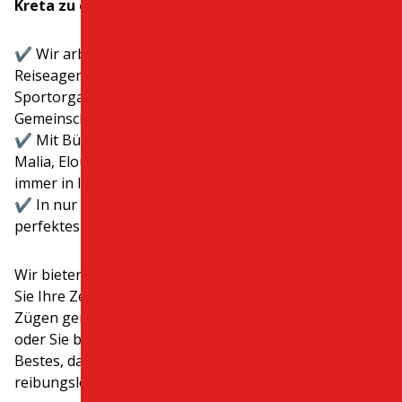
Kreta zu erkunden:
✔️ Wir arbeiten mit führenden Hotels und
Reiseagenturen zusammen und wurden von
Sportorganisationen für unser Engagement in der
Gemeinschaft ausgezeichnet.
✔️ Mit Büros an beliebten Orten wie Hersonissos,
Malia, Elounda, Agios Nikolaos und mehr sind wir
immer in Ihrer Nähe.
✔️ In nur 3 einfachen Schritten können Sie Ihr
perfektes Fahrzeug online buchen – einfach und sicher.​
Wir bieten nicht nur Mietwagen an – wir möchten, dass
Sie Ihre Zeit auf dieser wunderschönen Insel in vollen
Zügen genießen. Ob es Ihr erster Besuch auf Kreta ist
oder Sie bereits ein Stammgast sind, wir tun unser
Bestes, damit Sie sich wohlfühlen – unkompliziert,
reibungslos und vielleicht sogar ein wenig besonders.​