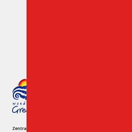
Zielpunkte auf Kreta
Kundenbewertungen
Cookies & Privacy Policy
Mitglied des griechischen
Tourismusorganisation
Number: 1039 E008 100 71700
Zentrale Vermietungsgeschäftsstelle: Hersonissos –