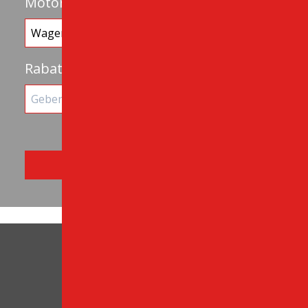
Motorrad
Treiberalter
Rabattcode
Top Standorte auf Kreta
Flughafen von Heraklion
Heraklion