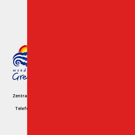
Mitglied des griechischen
Tourismusorganisation
Number: 1039 E008 100 71700
Zentrale Vermietungsgeschäftsstelle: Hersonissos –
Heraklion
Telefon:
+ 30 28970 23988
, Mob:
+ 30 69323 11388
,
Email:
info@creteroyal.com