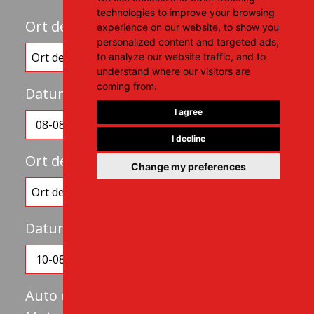
technologies to improve your browsing
Ort der Übergabe
experience on our website, to show you
personalized content and targeted ads,
to analyze our website traffic, and to
understand where our visitors are
coming from.
Datum
Zeit
I agree
schedule
I decline
Ort der Rückgabe
Change my preferences
Datum
Zeit
schedule
Auto oder
Wählen Sie