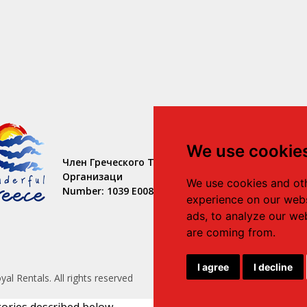
We use cookie
Член Греческого Туризма
Организаци
We use cookies and oth
Number: 1039 E008 100 71700
experience on our webs
ads, to analyze our web
are coming from.
I agree
I decline
al Rentals. All rights reserved
gories described below.