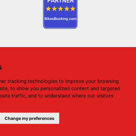
s
Центральный офис проката авто: Ираклион
Херсонисос
er tracking technologies to improve your browsing
Телефон:
+ 30 28970 23988
, Моб:
+ 30 69323
ite, to show you personalized content and targeted
11388
,
site traffic, and to understand where our visitors
Email:
info@creteroyal.com
Change my preferences
Powered
by InternetMarketing.gr