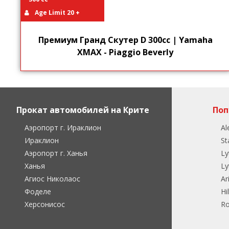
Age Limit 20 +
Премиум Гранд Скутер D 300cc | Yamaha
XMAX - Piaggio Beverly
Прокат автомобилей на Крите
Поп
Аэропорт г. Ираклион
Al
Ираклион
St
Аэропорт г. Ханья
Ly
Ханья
Ly
Агиос Николаос
Ar
Фоделе
Hi
Херсонисос
Ro