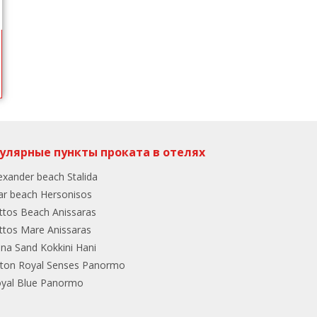
улярные пункты проката в отелях
exander beach Stalida
ar beach Hersonisos
ttos Beach Anissaras
ttos Mare Anissaras
ina Sand Kokkini Hani
lton Royal Senses Panormo
yal Blue Panormo