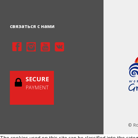
связаться с нами
SECURE
PAYMENT
© Roy
The cookies used on this site can be classified into the cate