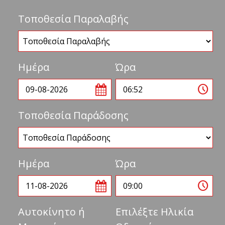
Τοποθεσία Παραλαβής
Ημέρα
Ώρα
schedule
Τοποθεσία Παράδοσης
Ημέρα
Ώρα
schedule
Αυτοκίνητο ή
Επιλέξτε Ηλικία