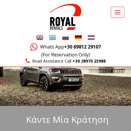
Whats App
+30 69812 29107
(For Reservation Only)
Road Assistance Call
+30 28970 23988
Κάντε Μία Κράτηση