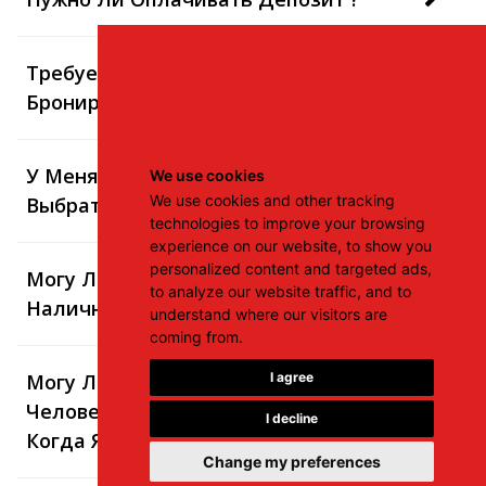
Требуется Ли Кредитная Карта Для
Бронирования Автомобиля ?
У Меня Нет Кредитной Карты. Можно Ли
We use cookies
We use cookies and other tracking
Выбрать Автомобиль ?
technologies to improve your browsing
experience on our website, to show you
personalized content and targeted ads,
Могу Ли Я Платить За Мою Аренду
to analyze our website traffic, and to
Наличными ?
understand where our visitors are
coming from.
I agree
Могу Ли Я Оплатить Кредитной Картой
Человека, Который Не Присутствует,
I decline
Когда Я Зобираю Автомобиль ?
Change my preferences