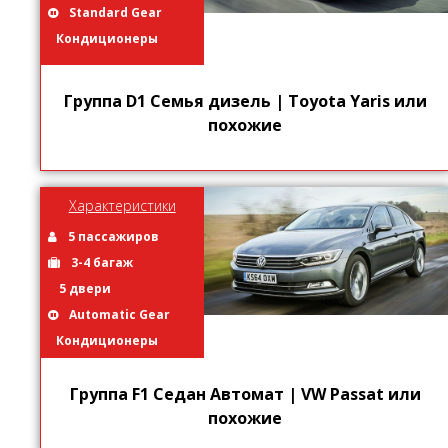
Standard Gear
Кондиционеры
Группа D1 Семья дизель | Toyota Yaris или
похожие
Характеристики
5 пассажиров
3-4 багаж
5 двери
Automatic Gear
Кондиционеры
Группа F1 Седан Автомат | VW Passat или
похожие