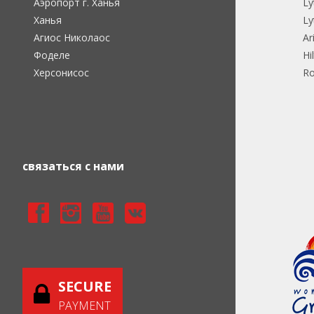
Аэропорт г. Ханья
Ly
Ханья
Ly
Агиос Николаос
Ar
Фоделе
Hi
Херсонисос
Ro
связаться с нами
SECURE
PAYMENT