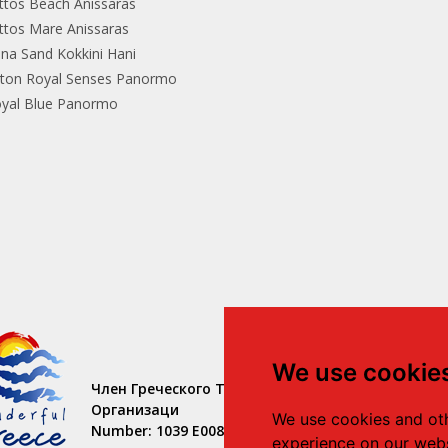
ttos Beach Anissaras
ttos Mare Anissaras
ina Sand Kokkini Hani
lton Royal Senses Panormo
yal Blue Panormo
We use cookie
Член Греческого Туризма
Организаци
We use cookies and oth
Number: 1039 E008 100 71700
experience on our webs