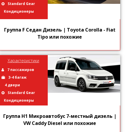
Standard Gear
Кондиционеры
Группа F Седан Дизель | Toyota Corolla - Fiat
Tipo или похожие
Характеристики
7 пассажиров
3-4 багаж
4 двери
Standard Gear
Кондиционеры
Группа H1 Микроавтобус 7-местный дизель |
VW Caddy Diesel или похожие