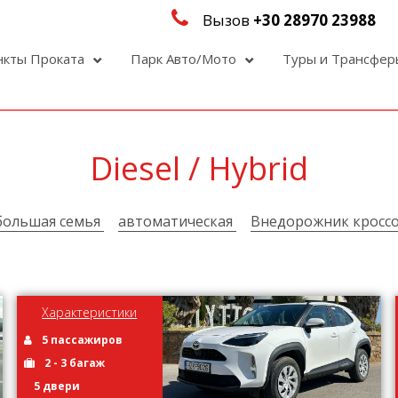
Вызов
+30 28970 23988
нкты Проката
Парк Авто/Мото
Туры и Трансфе
Diesel / Hybrid
 большая семья
автоматическая
Внедорожник кросс
Характеристики
5 пассажиров
2 - 3 багаж
5 двери