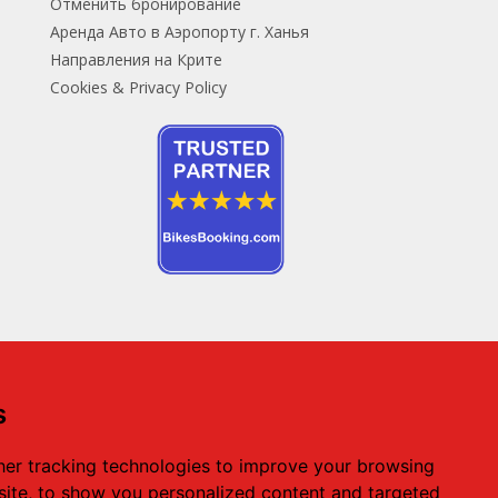
Отменить бронирование
Аренда Авто в Аэропорту г. Ханья
Направления на Крите
Cookies & Privacy Policy
s
Центральный офис проката авто: Ираклион
Херсонисос
er tracking technologies to improve your browsing
Телефон:
+ 30 28970 23988
, Моб:
+ 30 69323
ite, to show you personalized content and targeted