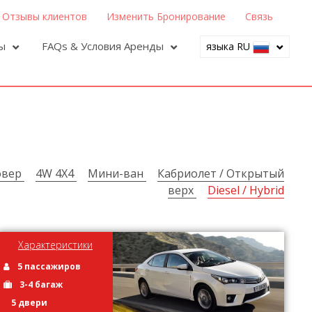
Отзывы клиентов
Изменить Бронирование
Связь
ры
FAQs & Условия Аренды
языка RU
овер
4W 4X4
Мини-ван
Кабриолет / Открытый
верх
Diesel / Hybrid
Характеристики
5 пассажиров
3-4 багаж
5 двери