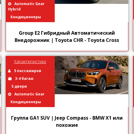
Automatic Gear
Hybrid
Кондиционеры
Group E2 Гибридный Автоматический
Внедорожник | Toyota CHR - Toyota Cross
Характеристики
5 пассажиров
3-4 багаж
5 двери
Automatic Gear
Кондиционеры
Группа GA1 SUV | Jeep Compass - BMW X1 или
похожие