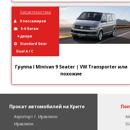
Характеристики
9 пассажиров
5-6 багаж
4 двери
Standard Gear
Dual A / C
Группа I Minivan 9 Seater | VW Transporter или
похожие
Прокат автомобилей на Крите
Поп
Аэропорт г. Ираклион
Al
Ираклион
St